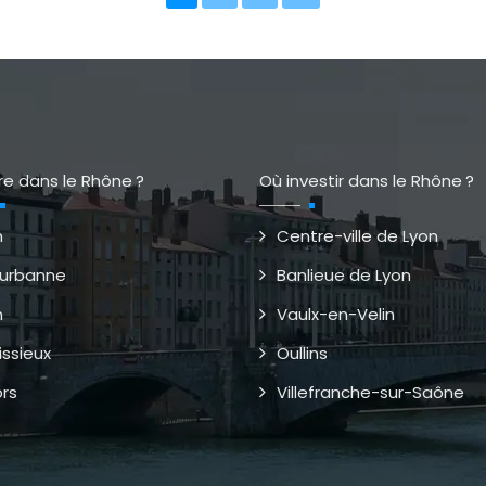
re dans le Rhône ?
Où investir dans le Rhône ?
n
Centre-ville de Lyon
leurbanne
Banlieue de Lyon
n
Vaulx-en-Velin
issieux
Oullins
ors
Villefranche-sur-Saône