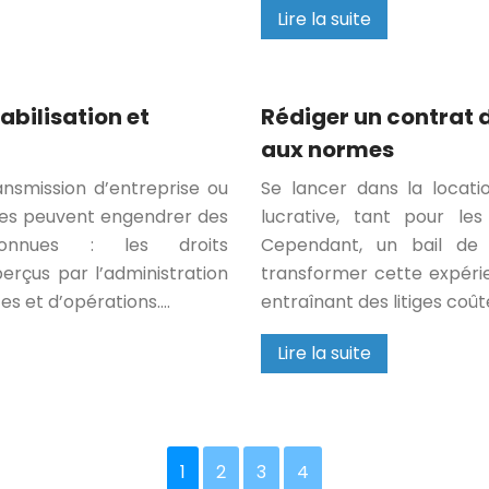
Lire la suite
abilisation et
Rédiger un contrat 
aux normes
ransmission d’entreprise ou
Se lancer dans la locat
les peuvent engendrer des
lucrative, tant pour les
connues : les droits
Cependant, un bail de 
erçus par l’administration
transformer cette expéri
tes et d’opérations….
entraînant des litiges coût
Lire la suite
1
2
3
4