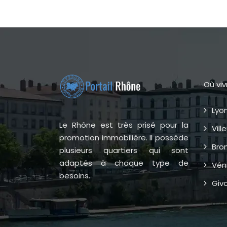
Où viv
Lyo
Le Rhône est très prisé pour la
Vil
promotion immobilière. Il possède
Bro
plusieurs quartiers qui sont
adaptés à chaque type de
Vén
besoins.
Giv