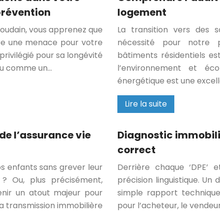
prévention
logement
soudain, vous apprenez que
La transition vers des 
être une menace pour votre
nécessité pour notre p
rivilégié pour sa longévité
bâtiments résidentiels es
onnu comme un…
l’environnement et éc
énergétique est une excel
Lire la suite
de l’assurance vie
Diagnostic immobili
correct
 enfants sans grever leur
Derrière chaque ‘DPE’ e
 ? Ou, plus précisément,
précision linguistique. Un 
nir un atout majeur pour
simple rapport technique
a transmission immobilière
pour l’acheteur, le vendeur