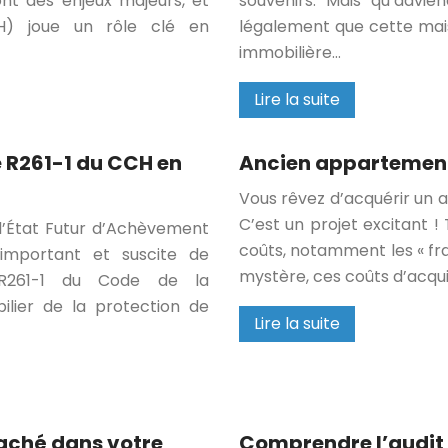
ont des enjeux majeurs, et
souvenirs. Mais qu’advie
AH) joue un rôle clé en
légalement que cette mais
immobilière…
Lire la suite
e R261-1 du CCH en
Ancien appartement :
Vous rêvez d’acquérir un 
C’est un projet excitant ! T
 l’État Futur d’Achèvement
coûts, notamment les « fr
important et suscite de
mystère, ces coûts d’acqu
le R261-1 du Code de la
pilier de la protection de
Lire la suite
caché dans votre
Comprendre l’audit 