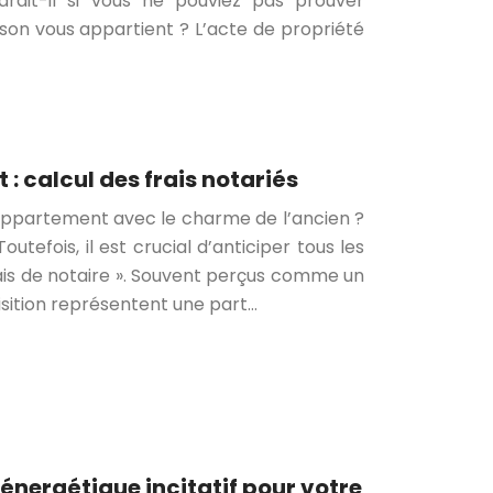
ndrait-il si vous ne pouviez pas prouver
on vous appartient ? L’acte de propriété
 calcul des frais notariés
appartement avec le charme de l’ancien ?
outefois, il est crucial d’anticiper tous les
ais de notaire ». Souvent perçus comme un
isition représentent une part…
énergétique incitatif pour votre