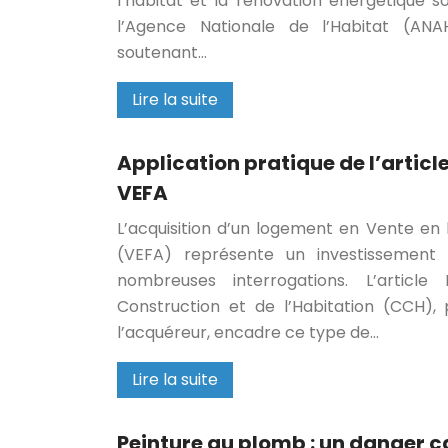
l’habitat et la rénovation énergétique s
l’Agence Nationale de l’Habitat (AN
soutenant…
Lire la suite
Application pratique de l’articl
VEFA
L’acquisition d’un logement en Vente en
(VEFA) représente un investissement 
nombreuses interrogations. L’artic
Construction et de l’Habitation (CCH), 
l’acquéreur, encadre ce type de…
Lire la suite
Peinture au plomb : un danger 