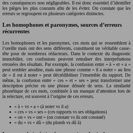
des conséquences non négligeables. Il est donc essentiel d’identifier
les pièges les plus courants afin de les éviter. On constate que les
erreurs se regroupent en plusieurs catégories distinctes.
Les homophones et paronymes, sources d’erreurs
récurrentes
Les homophones et les paronymes, ces mots qui se ressemblent à
l’oreille mais ont des sens différents, constituent un véritable casse-
tête pour de nombreux rédacteurs. Dans le contexte du diagnostic
immobilier, ces confusions peuvent entraîner des interprétations
erronées des résultats. Par exemple, la confusion entre « à » et « a »
peut sembler anodine, mais une phrase comme « il a noter » au lieu
de « il est à noter » peut décrédibiliser l’ensemble du rapport. De
même, la confusion entre « ces » et « ses » peut transformer une
description précise en une phrase dénuée de sens. La similarité
phonétique de ces mots, combinée à un manque d’attention lors de
la relecture, est souvent à l’origine de ces erreurs.
« à » vs « a » (à noter vs il a)
« ces » vs « ses » (ces rapports vs ses obligations)
« on » vs « ont » (on constate vs ils ont constaté)
« du » vs « dû » (du plomb vs dû à)